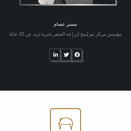
مستر عصام
مؤسس مركز نيو إيمج لزراعة الشعر بخبرة تزيد عن 22 عامًا