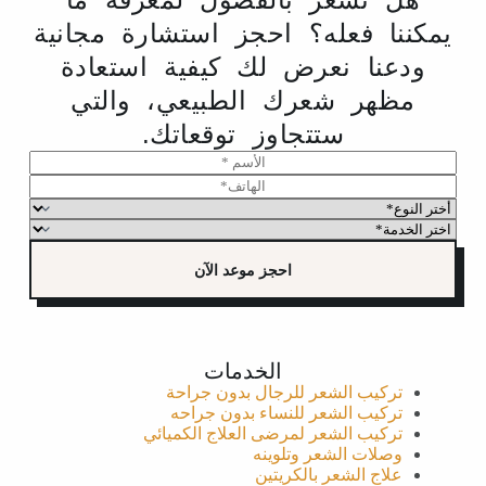
يمكننا فعله؟ احجز استشارة مجانية
ودعنا نعرض لك كيفية استعادة
مظهر شعرك الطبيعي، والتي
ستتجاوز توقعاتك.
ا
ل
ا
أ
ل
أ
س
ه
خ
ا
م
ا
ت
ل
*
ت
ر
خ
احجز موعد الآن
ف
ا
د
*
ل
م
ن
ا
و
ت
*
ع
الخدمات
*
*
تركيب الشعر للرجال بدون جراحة
*
تركيب الشعر للنساء بدون جراحه
تركيب ا
لشعر لمرضى العلاج الكميائي
وصلات الشعر وتلوينه
علاج الشعر بالكريتين