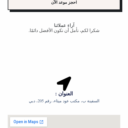
ر
خ
احجز موعد الآن
ف
ا
د
*
ل
م
ن
ا
و
ت
آراء عملائنا
*
ع
شكرا لكم، نأمل أن نكون الأفضل دائمًا.
*
*
*
العنوان :
السفينة ب، مكتب عود ميثاء، رقم 205، دبي