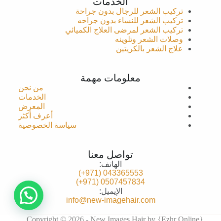
الخدمات
تركيب الشعر للرجال بدون جراحة
تركيب الشعر للنساء بدون جراحه
تركيب ا
لشعر لمرضى العلاج الكميائي
وصلات الشعر وتلوينه
علاج الشعر بالكريتين
معلومات مهمة
من
نحن
الخدمات
المعرض
أعرف
أكثر
سياسة
الخصوصية
تواصل معنا
الهاتف:
(971+)‎‎
043365553
(971+)
0507457834
الإيميل:
info@new-imagehair.com
Copyright © 2026 - New Images Hair by {
Ezhr Online
}